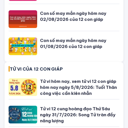
TIN MỚI NHẤT
Con số may mắn ngày hôm nay
04/08/2026 của 12 con giáp
Giờ đẹp, giờ tốt xấu ngày hôm nay
04/08/2026 - Lịch âm dương hôm
nay
Tử vi hôm nay, xem tử vi 12 con giáp
hôm nay ngày 5/8/2026: Tuổi Thân
công việc cần kiên nhẫn
Đang ngồi nhậu thì thanh niên (áo
xanh) cầm ✂️ tiễn bạn nhậu đi gặp