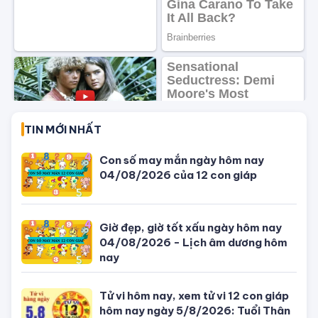
Mệnh Kim hợp màu gì, kỵ màu gì, ứng
dụng màu sắc ra sao để dễ gặp may
mắn, vạn sự hanh thông?
Lý giải tại sao khi đang ngủ mơ đến
khi hấp dẫn nhất thường bị đánh thức
bởi tác động bên ngoài