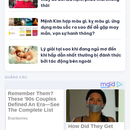
Tử vi tuổi Mùi
Tử vi tuổi Thân
Tử vi tuổi Dậu
Tử vi tuổi Tuất
Tử vi tuổi Hợi
TIN NỔI BẬT
Con số may mắn hôm nay theo 12
con giáp, theo mệnh và cung hoàng
đạo
Phong thủy vượng tài cuối năm:
Dùng Thiềm Thừ đúng cách thúc tài
cực nhanh
Chuẩn bị phòng cưới chuẩn phong
thủy để đôi lứa hạnh phúc mãi không
thôi