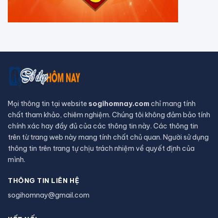
Tử vi tháng 8/2026 tuổi Thân âm
lịch: Tài chính dồi dào, khôn ngoan
trong chi tiêu
CHUYỆN TÂM LINH
Tháng 7 Cô hồn đâu chỉ có vận xui,
Thần Tài âm thầm gõ cửa tuổi Mùi,
dễ dàng phát tài
Vì sao 4 lờI tiên tri của ngườI Maya
đều ứng nghiệm, chỉ có ngày tận thế
là vô hiệu?
Hồ nước đỏ ở Tanzania sở hữu siêu
năng lực hoá đá phần lớn các sinh
vật