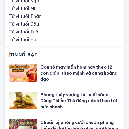
Vì sao không nên ĐỔ RÁC buổi đêm
và đâu là những lưu ý quan trọng liên
quan tới thùng rác?
Xem màu sắc may mắn hôm nay
8/7/2025: Chọn đúng màu ĐẠI CÁT,
làm gì cũng thuận
ĐÁNG QUAN TÂM
Tử vi tuổi Tý
Tử vi tuổi Sửu
Tử vi tuổi Dần
Tử vi tuổi Mão
Tử vi tuổi Thìn
Tử vi tuổi Ti
Tử vi tuổi Ngọ