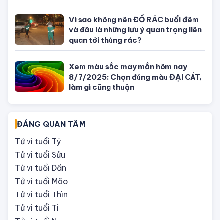
CÙNG CHUYÊN MỤC PHONG THỦY - NGŨ HÀNH
Xem tuổi mua nhà chung cư nam
mệnh sinh năm 1995
10 con giáp nữ càng lớn tuổi càng
thu hút, lại hưởng trọn phúc đường
tình duyên
Chọn nhẫn cưới hợp phong thủy: Kiểu
dáng gì, đeo như thế nào giúp vợ
chồng vượng vận?
Phong thủy hôn nhân: Tránh được
những điều này thì gia đình hòa hợp,
sum vầy