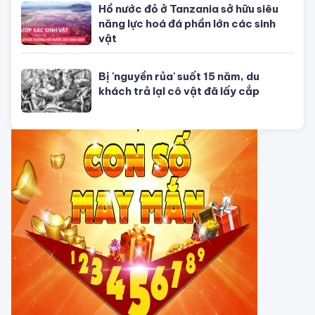
Con số may mắn ngày hôm nay
01/08/2026 của 12 con giáp
TỬ VI CỦA 12 CON GIÁP
Tử vi hôm nay, xem tử vi 12 con giáp
hôm nay ngày 5/8/2026: Tuổi Thân
công việc cần kiên nhẫn
Tử vi 12 cung hoàng đạo Thứ Sáu
ngày 31/7/2026: Song Tử tràn đầy
năng lượng
Tử vi hôm nay, xem tử vi 12 con giáp
hôm nay ngày 31/7/2026: Tuổi Tỵ
công việc thịnh vượng