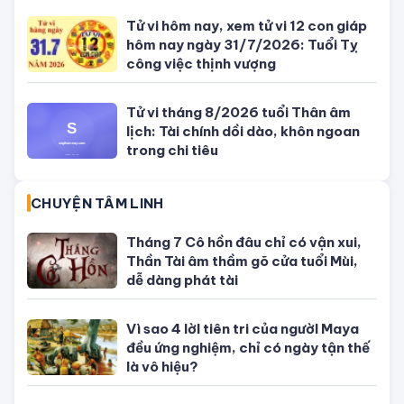
ông bà
Bỏ trốn sau cú đâm xe làm quan
chức Campuchia tử vong, con gái
quý tộc bị bắt
SỐ ĐẸP THEO NGÀY
Con số may mắn ngày hôm nay
04/08/2026 của 12 con giáp
Con số may mắn ngày hôm nay
03/08/2026 của 12 con giáp
Con số may mắn ngày hôm nay
02/08/2026 của 12 con giáp