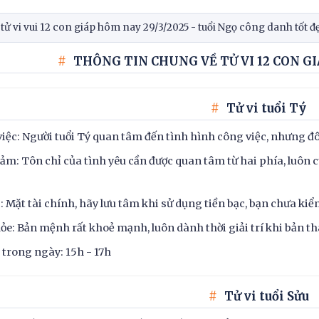
ử vi vui 12 con giáp hôm nay 29/3/2025 - tuổi Ngọ công danh tốt đ
THÔNG TIN CHUNG VỀ TỬ VI 12 CON GI
Tử vi tuổi Tý
iệc: Người tuổi Tý quan tâm đến tình hình công việc, nhưng đôi 
ảm: Tôn chỉ của tình yêu cần được quan tâm từ hai phía, luôn 
c: Mặt tài chính, hãy lưu tâm khi sử dụng tiền bạc, bạn chưa kiể
ỏe: Bản mệnh rất khoẻ mạnh, luôn dành thời giải trí khi bản th
t trong ngày: 15h - 17h
Tử vi tuổi Sửu