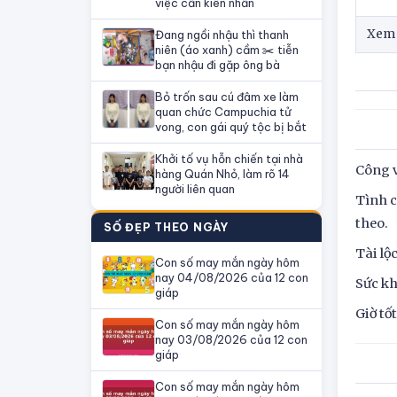
việc cần kiên nhẫn
Xem t
Đang ngồi nhậu thì thanh
niên (áo xanh) cầm ✂️ tiễn
bạn nhậu đi gặp ông bà
Bỏ trốn sau cú đâm xe làm
quan chức Campuchia tử
vong, con gái quý tộc bị bắt
Khởi tố vụ hỗn chiến tại nhà
Công v
hàng Quán Nhỏ, làm rõ 14
người liên quan
Tình c
theo.
SỐ ĐẸP THEO NGÀY
Tài lộ
Con số may mắn ngày hôm
nay 04/08/2026 của 12 con
Sức kh
giáp
Giờ tố
Con số may mắn ngày hôm
nay 03/08/2026 của 12 con
giáp
Con số may mắn ngày hôm