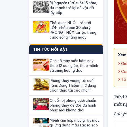
Bị 'nguyền rủa' suốt 15 năm,
du khách trả lạI cô vật đã
lấy cắp
Thói quen NHỎ - rắc rối
LỚN, nhắc bạn 30 chú ý
PHONG THỦY tài lộc trong
cuộc sống hàng ngày
TIN TỨC NỔI BẬT
Xem
Con số may mắn hôm nay
Giờ
theo 12 con giáp, theo mệnh
và cung hoàng đạo
Con
Tử 
Phong thủy vượng tài cuối
năm: Dùng Thiềm Thừ đúng
cách thúc tài cực nhanh
Tử vi 
Chuẩn bị phòng cưới chuẩn
một ng
phong thủy để đôi lứa hạnh
phúc mãi không thôi
Lưu ý:
Mệnh Kim hợp màu gì, kỵ màu
gì, ứng dụng màu sắc ra sao