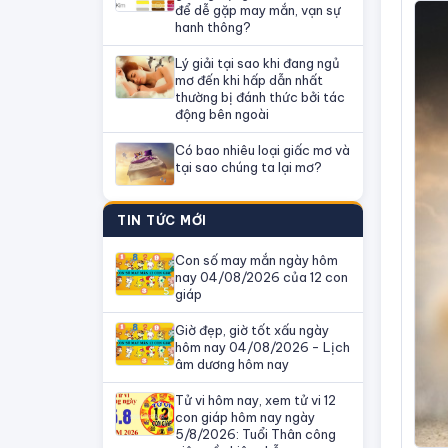
để dễ gặp may mắn, vạn sự
hanh thông?
Lý giải tại sao khi đang ngủ
mơ đến khi hấp dẫn nhất
thường bị đánh thức bởi tác
động bên ngoài
Có bao nhiêu loại giấc mơ và
tại sao chúng ta lại mơ?
TIN TỨC MỚI
Con số may mắn ngày hôm
nay 04/08/2026 của 12 con
giáp
Giờ đẹp, giờ tốt xấu ngày
hôm nay 04/08/2026 - Lịch
âm dương hôm nay
Tử vi hôm nay, xem tử vi 12
con giáp hôm nay ngày
5/8/2026: Tuổi Thân công