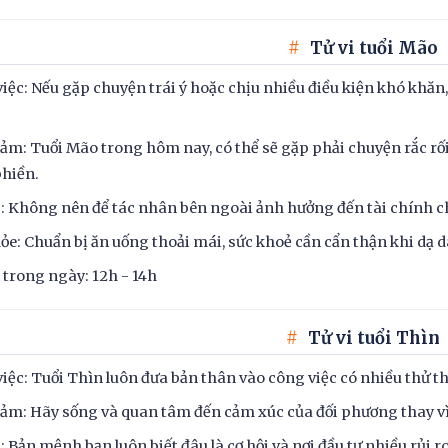
Tử vi tuổi Mão
iệc: Nếu gặp chuyện trái ý hoặc chịu nhiều điều kiện khó khăn,
ảm: Tuổi Mão trong hôm nay, có thể sẽ gặp phải chuyện rắc r
hiền.
c: Không nên để tác nhân bên ngoài ảnh hưởng đến tài chính 
ỏe: Chuẩn bị ăn uống thoải mái, sức khoẻ cần cẩn thận khi dạ 
t trong ngày: 12h - 14h
Tử vi tuổi Thìn
iệc: Tuổi Thìn luôn đưa bản thân vào công việc có nhiều thử thá
ảm: Hãy sống và quan tâm đến cảm xúc của đối phương thay vì c
c: Bản mệnh bạn luôn biết đâu là cơ hội và nơi đầu tư nhiều rủi ro