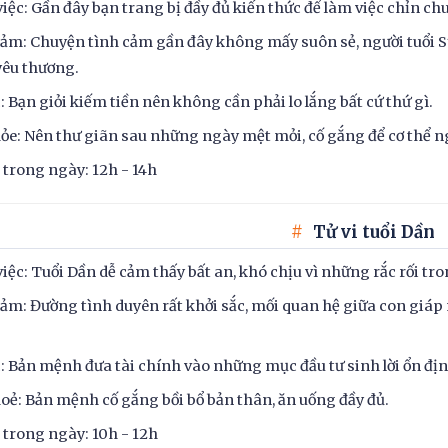
iệc: Gần đây bạn trang bị đầy đủ kiến thức để làm việc chỉn ch
ảm: Chuyện tình cảm gần đây không mấy suôn sẻ, người tuổi S
yêu thương.
c: Bạn giỏi kiếm tiền nên không cần phải lo lắng bất cứ thứ gì.
ỏe: Nên thư giãn sau những ngày mệt mỏi, cố gắng để cơ thể n
t trong ngày: 12h - 14h
Tử vi tuổi Dần
iệc: Tuổi Dần dễ cảm thấy bất an, khó chịu vì những rắc rối tro
ảm: Đường tình duyên rất khởi sắc, mối quan hệ giữa con giá
c: Bản mệnh đưa tài chính vào những mục đầu tư sinh lời ổn địn
oẻ: Bản mệnh cố gắng bồi bổ bản thân, ăn uống đầy đủ.
t trong ngày: 10h - 12h