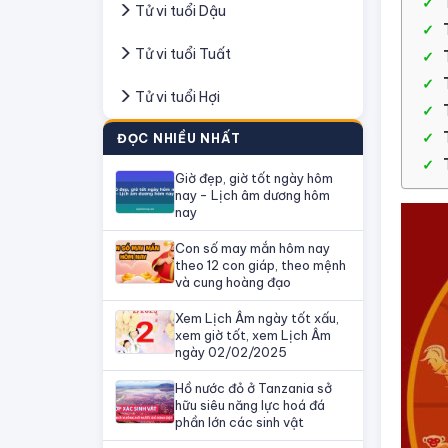
Tử vi tuổi Dậu
Tử vi tuổi Tuất
Tử vi tuổi Hợi
ĐỌC NHIỀU NHẤT
Giờ đẹp, giờ tốt ngày hôm
nay - Lịch âm dương hôm
nay
Con số may mắn hôm nay
theo 12 con giáp, theo mệnh
và cung hoàng đạo
Xem Lịch Âm ngày tốt xấu,
xem giờ tốt, xem Lịch Âm
ngày 02/02/2025
Hồ nước đỏ ở Tanzania sở
hữu siêu năng lực hoá đá
phần lớn các sinh vật