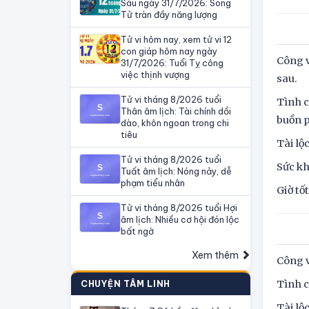
Sáu ngày 31/7/2026: Song
Tử tràn đầy năng lượng
Tử vi hôm nay, xem tử vi 12
con giáp hôm nay ngày
Công v
31/7/2026: Tuổi Tỵ công
việc thịnh vượng
sau.
Tử vi tháng 8/2026 tuổi
Tình c
Thân âm lịch: Tài chính dồi
buồn p
dào, khôn ngoan trong chi
tiêu
Tài lộ
Tử vi tháng 8/2026 tuổi
Sức kh
Tuất âm lịch: Nóng nảy, dễ
phạm tiểu nhân
Giờ tố
Tử vi tháng 8/2026 tuổi Hợi
âm lịch: Nhiều cơ hội đón lộc
bất ngờ
Xem thêm
Công v
Tình c
CHUYỆN TÂM LINH
Tài lộ