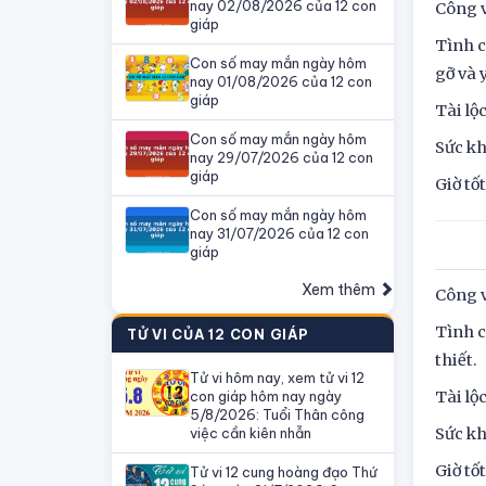
nay 02/08/2026 của 12 con
Công v
giáp
Tình c
Con số may mắn ngày hôm
gỡ và 
nay 01/08/2026 của 12 con
giáp
Tài lộ
Con số may mắn ngày hôm
Sức kh
nay 29/07/2026 của 12 con
giáp
Giờ tố
Con số may mắn ngày hôm
nay 31/07/2026 của 12 con
giáp
Xem thêm
Công v
Tình c
TỬ VI CỦA 12 CON GIÁP
thiết.
Tử vi hôm nay, xem tử vi 12
con giáp hôm nay ngày
Tài lộ
5/8/2026: Tuổi Thân công
việc cần kiên nhẫn
Sức kh
Giờ tố
Tử vi 12 cung hoàng đạo Thứ