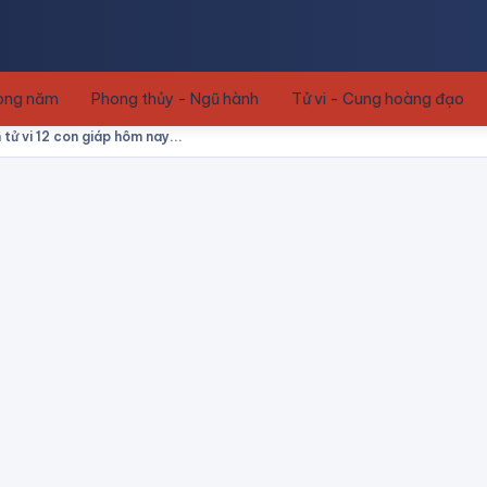
rong năm
Phong thủy - Ngũ hành
Tử vi - Cung hoàng đạo
tử vi 12 con giáp hôm nay...